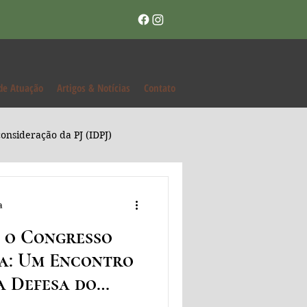
de Atuação
Artigos & Notícias
Contato
onsideração da PJ (IDPJ)
a
 o Congresso
a: Um Encontro
a Defesa do