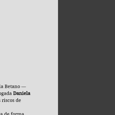
la Betano — 
ogada 
Daniela 
 riscos de 
ta de forma 