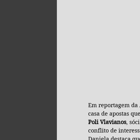
Em reportagem da A
casa de apostas qu
Poli Vlavianos
, sóc
conflito de interes
Daniela destaca que