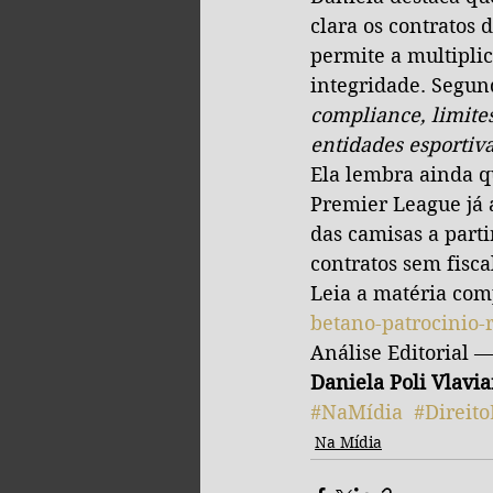
clara os contratos 
permite a multiplic
integridade. Segund
compliance, limites
entidades esportiva
Ela lembra ainda qu
Premier League já a
das camisas a part
contratos sem fisca
Leia a matéria comp
betano-patrocinio-
Análise Editorial 
Daniela Poli Vlavi
#NaMídia
#Direito
Na Mídia