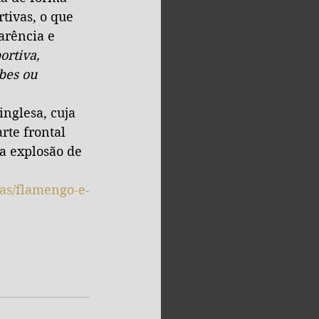
tivas, o que 
arência e 
ortiva, 
bes ou 
inglesa, cuja 
rte frontal 
a explosão de 
ias/flamengo-e-