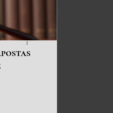
apostas
e