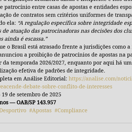
de patrocínio entre casas de apostas e entidades espor
ação de contratos sem critérios uniformes de transp
o ela: 
“A regulação específica sobre integridade esp
 de atuação das patrocinadoras nas decisões dos clu
s ainda é escassa.”
e o Brasil está atrasado frente a jurisdições como a 
nunciou a proibição de patrocínios de apostas na pa
ir da temporada 2026/2027, enquanto por aqui há um
lização efetiva de padrões de integridade.
leta em Análise Editorial: 
https://analise.com/notic
reacende-debate-sobre-conflito-de-interesses
— 19 de setembro de 2025
anos — OAB/SP 143.957
Desportivo
#Apostas
#Compliance