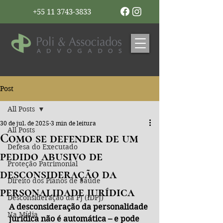
+55 11 3743-3833
Post
All Posts
30 de jul. de 2025
3 min de leitura
All Posts
Como se defender de um
Defesa do Executado
pedido abusivo de
Proteção Patrimonial
desconsideração da
Direito dos Planos de Saúde
personalidade jurídica
Desconsideração da PJ (IDPJ)
A desconsideração da personalidade 
Na Mídia
jurídica não é automática – e pode 