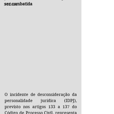
ser combatida
Notícias
O incidente de desconsideração da 
personalidade jurídica (IDPJ), 
previsto nos artigos 133 a 137 do 
Código de Processo Civil, representa 