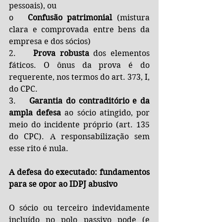
pessoais), ou
o   
Confusão patrimonial
 (mistura 
clara e comprovada entre bens da 
empresa e dos sócios)
2.    
Prova robusta
 dos elementos 
fáticos. O ônus da prova é do 
requerente, nos termos do art. 373, I, 
do CPC.
3.    
Garantia do contraditório e da 
ampla defesa
 ao sócio atingido, por 
meio do incidente próprio (art. 135 
do CPC). A responsabilização sem 
esse rito é nula.
A defesa do executado: fundamentos 
para se opor ao IDPJ abusivo
O sócio ou terceiro indevidamente 
incluído no polo passivo pode (e 