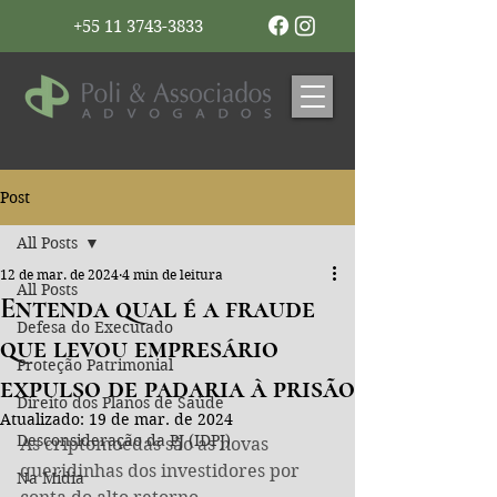
+55 11 3743-3833
Post
All Posts
12 de mar. de 2024
4 min de leitura
All Posts
Entenda qual é a fraude
Defesa do Executado
que levou empresário
Proteção Patrimonial
expulso de padaria à prisão
Direito dos Planos de Saúde
Atualizado:
19 de mar. de 2024
Desconsideração da PJ (IDPJ)
As criptomoedas são as novas 
queridinhas dos investidores por 
Na Mídia