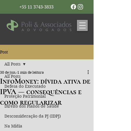
+55 11 3743-3833
Post
All Posts
30 de jun.
1 min de leitura
All Posts
InfoMoney: dívida ativa de
Defesa do Executado
IPVA — consequências e
Proteção Patrimonial
como regularizar
Direito dos Planos de Saúde
Desconsideração da PJ (IDPJ)
Na Mídia