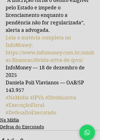
“A inscrição torna o débito exigível 
pelo Estado e impede o 
licenciamento enquanto a 
pendência não for regularizada”, 
alerta a advogada.
Leia a matéria completa no 
InfoMoney: 
https://www.infomoney.com.br/minh
as-financas/divida-ativa-de-ipva/
InfoMoney — 18 de dezembro de 
2025
Daniela Poli Vlavianos — OAB/SP 
143.957
#NaMídia
#IPVA
#DívidaAtiva
#ExecuçãoFiscal
#DefesaDoExecutado
Na Mídia
Defesa do Executado