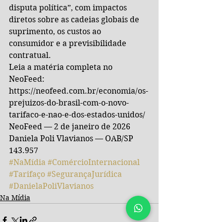
disputa política”, com impactos 
diretos sobre as cadeias globais de 
suprimento, os custos ao 
consumidor e a previsibilidade 
contratual.
Leia a matéria completa no 
NeoFeed: 
https://neofeed.com.br/economia/os-
prejuizos-do-brasil-com-o-novo-
tarifaco-e-nao-e-dos-estados-unidos/
NeoFeed — 2 de janeiro de 2026
Daniela Poli Vlavianos — OAB/SP 
143.957
#NaMídia
#ComércioInternacional
#Tarifaço
#SegurançaJurídica
#DanielaPoliVlavianos
Na Mídia