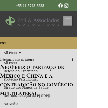
+55 11 3743-3833
Post
All Posts
2 de jan.
1 min de leitura
All Posts
NeoFeed: o tarifaço de
Defesa do Executado
México e China e a
Proteção Patrimonial
contradição no comércio
Direito dos Planos de Saúde
multilateral
Desconsideração da PJ (IDPJ)
Na Mídia