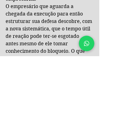
O empresário que aguarda a 
chegada da execução para então 
estruturar sua defesa descobre, com 
a nova sistemática, que o tempo útil 
de reação pode ter-se esgotado 
antes mesmo de ele tomar 
conhecimento do bloqueio. O que 
antes era um intervalo de dias 
tornou-se uma questão de horas. 
Antecipar-se deixou de ser cautela 
recomendável e passou a ser 
condição de eficácia da própria 
defesa.
Nada disso significa imunizar o 
devedor recalcitrante ou 
transformar a impenhorabilidade 
em escudo contra o crédito legítimo. 
Significa reconhecer que a potência 