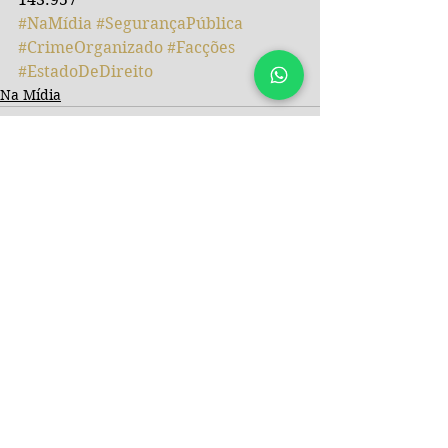
#NaMídia
#SegurançaPública
#CrimeOrganizado
#Facções
#EstadoDeDireito
Na Mídia
Ver tudo
Posts recentes