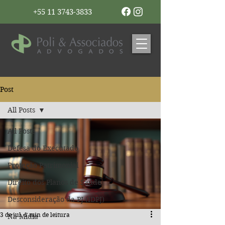
+55 11 3743-3833
Post
All Posts
All Posts
Defesa do Executado
Proteção Patrimonial
Direito dos Planos de Saúde
Desconsideração da PJ (IDPJ)
3 de jul.
1 min de leitura
Na Mídia