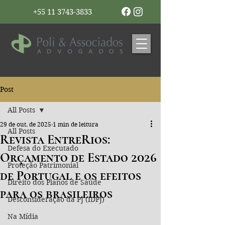
+55 11 3743-3833
Post
All Posts
29 de out. de 2025
1 min de leitura
All Posts
Revista EntreRios:
Defesa do Executado
Orçamento de Estado 2026
Proteção Patrimonial
de Portugal e os efeitos
Direito dos Planos de Saúde
para os brasileiros
Desconsideração da PJ (IDPJ)
Na Mídia