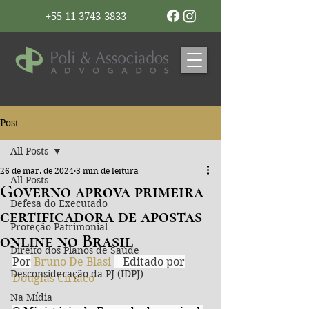
+55 11 3743-3833
Post
All Posts
26 de mar. de 2024
3 min de leitura
All Posts
Governo aprova primeira
Defesa do Executado
certificadora de apostas
Proteção Patrimonial
online no Brasil
Direito dos Planos de Saúde
Por
 Bruno De Blasi 
| Editado por
Desconsideração da PJ (IDPJ)
Douglas Ciriaco
Na Mídia